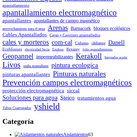
apantallamiento
apantallamiento electromagnético
apantallantes
apantallantes de campo magnético
Arenas
Barnacork
bloques ecológicos
aprovechamiento para el agua
Cables Apantallados
Cajas y Cajetines apantallados
cales y morteros
com-cal
Danell
Cáñamo
cânhamor
Ecobloques
flexaray
electricidad Sucia
Emikon
folio apantallamiento
Kerakoll
Geopannel
impermeabilizantes
limpiador aceite
Livos
pintura ecologica
malla apantallante
Pinturas naturales
pinturas apantallantes
Prevención campos electromagnéticos
siccal
protección electromagnética
Soluciones para agua
Steico
tratamientos agua
yshield
Tubos Coarrugados
Categoría
63
Aislamientos
63