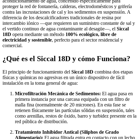
acondicionamiento de agua, concebido específicamente para
proteger la red de fontanería, calderas, electrodomésticos y grifería
contra las incrustaciones de cal y los sedimentos en suspensión. A
diferencia de los descalcificadores tradicionales de resina por
intercambio iónico —que requieren un suministro constante de sal y
el vertido continuo de agua contaminante al desagüe—, el
Siccal
18D
opera mediante un método
100%
ecológico, libre de
electricidad y sostenible
, perfecto para el sector residencial y
comercial.
¿Qué es el Siccal 18D y cómo Funciona?
El principio de funcionamiento del
Siccal 18D
combina dos etapas
físicas y químicas no agresivas en un único dispositivo de fácil
instalación en la toma general de agua:
Microfiltración Mecánica de Sedimentos:
El agua pasa en
primera instancia por una carcasa equipada con un filtro de
malla fina (normalmente de 20 micrones). En esta fase se
retienen físicamente las partículas sólidas en suspensión, tales
como arenillas, restos de óxido, barro y turbidez presente en la
red pública de distribución.
Tratamiento Inhibidor Antical (Siliphos de Grado
Alimentario):
El agua filtrada entra en contacto con un lecho