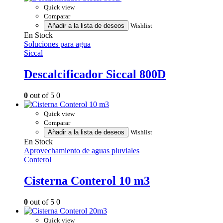
Quick view
Comparar
Añadir a la lista de deseos
Wishlist
En Stock
Soluciones para agua
Siccal
Descalcificador Siccal 800D
0
out of 5
0
Quick view
Comparar
Añadir a la lista de deseos
Wishlist
En Stock
Aprovechamiento de aguas pluviales
Conterol
Cisterna Conterol 10 m3
0
out of 5
0
Quick view