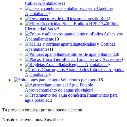
11
Cables Apantallados
11
productos
Cajas y Cajetines
7
Apantalladas
7
productos
2
Desconectores de Red
2
producto
Filtros
5
Electricidad Sucia
5
productos
Folios Adhesivos
10
Apantallamiento
10
productos
Mallas y Cortinas
11
Apantallantes
11
productos
9
Pinturas de apantallamiento
9
prod
6
Placas Toma Tierra y Accesorios
6
8
p
Regletas Apantalladas
8
producto
Tubos Coarrugados
5
Apantallados
5
productos
16
Soluciones para agua
16
productos
4
Aprovechamiento de aguas pluviales
4
productos
Tratamientos para
12
agua potable
12
productos
Tu proyecto empieza por una buena elección.
Nosotros te ayudamos.
Suscríbete