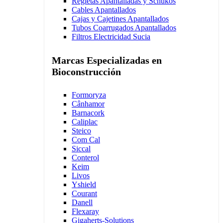
Regletas Apantalladas y Schukos
Cables Apantallados
Cajas y Cajetines Apantallados
Tubos Coarrugados Apantallados
Filtros Electricidad Sucia
Marcas Especializadas en
Bioconstrucción
Formoryza
Cânhamor
Barnacork
Caliplac
Steico
Com Cal
Siccal
Conterol
Keim
Livos
Yshield
Courant
Danell
Flexaray
Gigaherts-Solutions