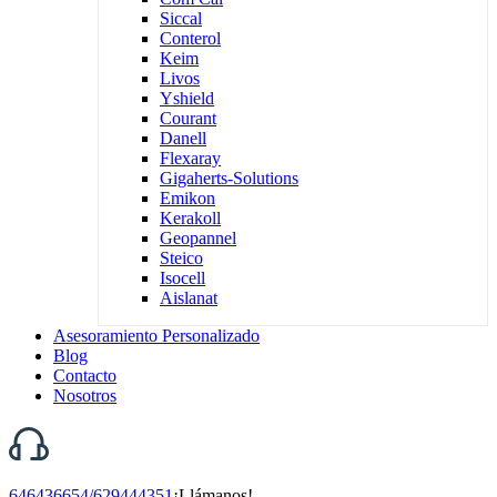
Siccal
Conterol
Keim
Livos
Yshield
Courant
Danell
Flexaray
Gigaherts-Solutions
Emikon
Kerakoll
Geopannel
Steico
Isocell
Aislanat
Asesoramiento Personalizado
Blog
Contacto
Nosotros
646436654/629444351
¡Llámanos!