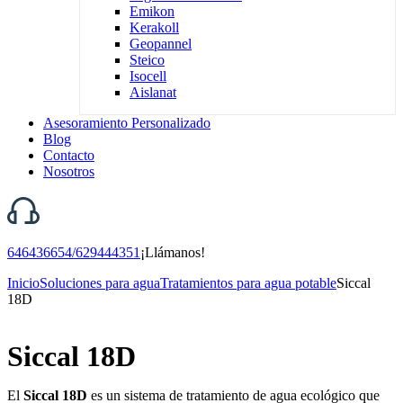
Emikon
Kerakoll
Geopannel
Steico
Isocell
Aislanat
Asesoramiento Personalizado
Blog
Contacto
Nosotros
646436654/629444351
¡Llámanos!
Inicio
Soluciones para agua
Tratamientos para agua potable
Siccal
18D
Siccal 18D
El
Siccal 18D
es un sistema de tratamiento de agua ecológico que