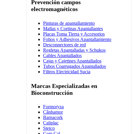
Prevención campos
electromagnéticos
Pinturas de apantallamiento
Mallas y Cortinas Apantallantes
Placas Toma Tierra y Accesorios
Folios y Adhesivos Apantallamiento
Desconnectores de red
Regletas Apantalladas y Schukos
Cables Apantallados
Cajas y Cajetines Apantallados
Tubos Coarrugados Apantallados
Filtros Electricidad Sucia
Marcas Especializadas en
Bioconstrucción
Formoryza
Cânhamor
Barnacork
Caliplac
Steico
Com Cal