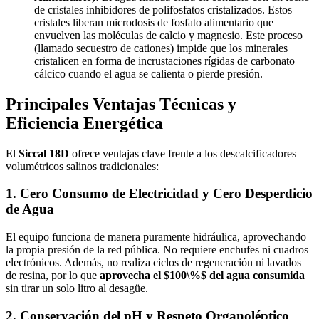
de cristales inhibidores de polifosfatos cristalizados. Estos
cristales liberan microdosis de fosfato alimentario que
envuelven las moléculas de calcio y magnesio. Este proceso
(llamado secuestro de cationes) impide que los minerales
cristalicen en forma de incrustaciones rígidas de carbonato
cálcico cuando el agua se calienta o pierde presión.
Principales Ventajas Técnicas y
Eficiencia Energética
El
Siccal 18D
ofrece ventajas clave frente a los descalcificadores
volumétricos salinos tradicionales:
1. Cero Consumo de Electricidad y Cero Desperdicio
de Agua
El equipo funciona de manera puramente hidráulica, aprovechando
la propia presión de la red pública. No requiere enchufes ni cuadros
electrónicos. Además, no realiza ciclos de regeneración ni lavados
de resina, por lo que
aprovecha el
$100\%$
del agua consumida
sin tirar un solo litro al desagüe.
2. Conservación del pH y Respeto Organoléptico