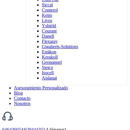
Siccal
Conterol
Keim
Livos
Yshield
Courant
Danell
Flexaray
Gigaherts-Solutions
Emikon
Kerakoll
Geopannel
Steico
Isocell
Aislanat
Asesoramiento Personalizado
Blog
Contacto
Nosotros
646436654/629444351
¡Llámanos!