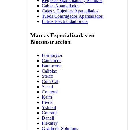
Regletas Apantalladas y Schukos
Cables Apantallados
Cajas y Cajetines Apantallados
Tubos Coarrugados Apantallados
Filtros Electricidad Sucia
Marcas Especializadas en
Bioconstrucción
Formoryza
Cânhamor
Barnacork
Caliplac
Steico
Com Cal
Siccal
Conterol
Keim
Livos
Yshield
Courant
Danell
Flexaray
Gigaherts-Solutions