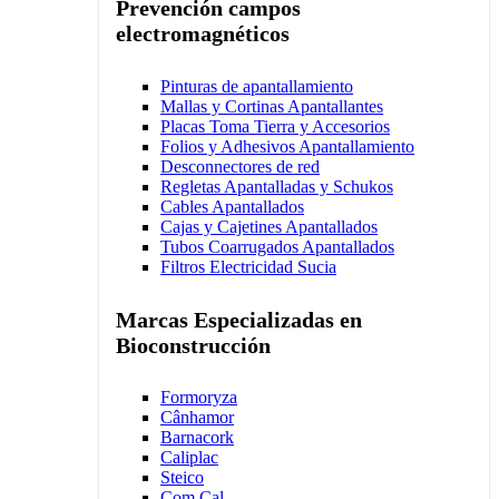
Prevención campos
electromagnéticos
Pinturas de apantallamiento
Mallas y Cortinas Apantallantes
Placas Toma Tierra y Accesorios
Folios y Adhesivos Apantallamiento
Desconnectores de red
Regletas Apantalladas y Schukos
Cables Apantallados
Cajas y Cajetines Apantallados
Tubos Coarrugados Apantallados
Filtros Electricidad Sucia
Marcas Especializadas en
Bioconstrucción
Formoryza
Cânhamor
Barnacork
Caliplac
Steico
Com Cal