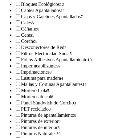
Bloques Ecológicos
12
Cables Apantallados
11
Cajas y Cajetines Apantalladas
7
Cales
5
Cáñamo
8
Ceras
1
Corcho
9
Desconectores de Red
2
Filtros Electricidad Sucia
5
Folios Adhesivos Apantallamiento
10
Impermeabilizantes
9
Imprimaciones
8
Lasuras para madera
4
Mallas y Cortinas Apantallantes
11
Mortero Cola
5
Morteros de cal
8
Panel Sándwich de Corcho
3
PET reciclado
3
Pinturas de apantallamiento
9
Pinturas de exterior
6
Pinturas de interior
8
Pinturas Naturales
59