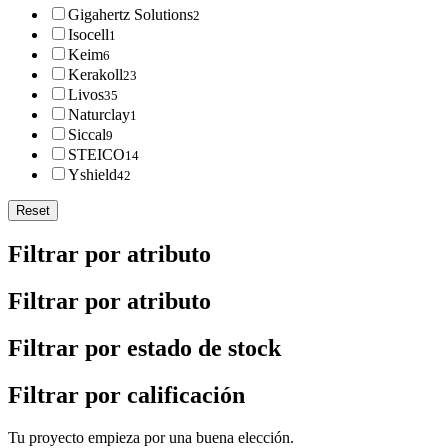
Gigahertz Solutions
2
Isocell
1
Keim
6
Kerakoll
23
Livos
35
Naturclay
1
Siccal
9
STEICO
14
Yshield
42
Reset
Filtrar por atributo
Filtrar por atributo
Filtrar por estado de stock
Filtrar por calificación
Tu proyecto empieza por una buena elección.