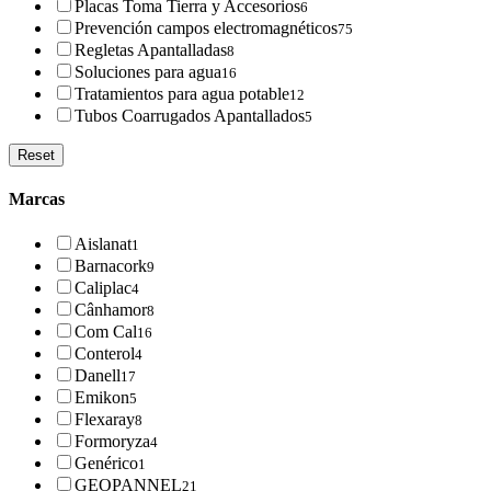
Placas Toma Tierra y Accesorios
6
Prevención campos electromagnéticos
75
Regletas Apantalladas
8
Soluciones para agua
16
Tratamientos para agua potable
12
Tubos Coarrugados Apantallados
5
Reset
Marcas
Aislanat
1
Barnacork
9
Caliplac
4
Cânhamor
8
Com Cal
16
Conterol
4
Danell
17
Emikon
5
Flexaray
8
Formoryza
4
Genérico
1
GEOPANNEL
21