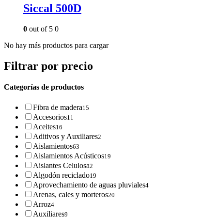
Siccal 500D
0
out of 5
0
No hay más productos para cargar
Filtrar por precio
Categorías de productos
Fibra de madera
15
Accesorios
11
Aceites
16
Aditivos y Auxiliares
2
Aislamientos
63
Aislamientos Acústicos
19
Aislantes Celulosa
2
Algodón reciclado
19
Aprovechamiento de aguas pluviales
4
Arenas, cales y morteros
20
Arroz
4
Auxiliares
9