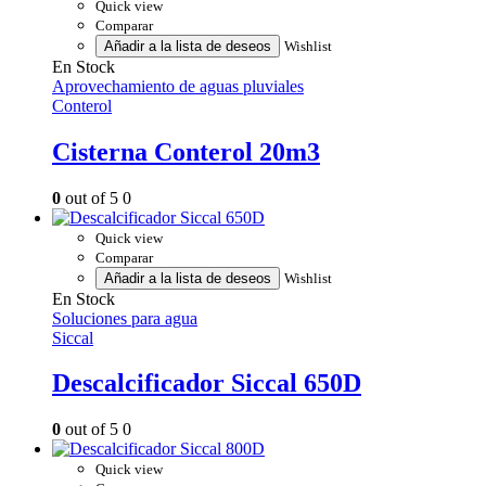
Quick view
Comparar
Añadir a la lista de deseos
Wishlist
En Stock
Aprovechamiento de aguas pluviales
Conterol
Cisterna Conterol 20m3
0
out of 5
0
Quick view
Comparar
Añadir a la lista de deseos
Wishlist
En Stock
Soluciones para agua
Siccal
Descalcificador Siccal 650D
0
out of 5
0
Quick view